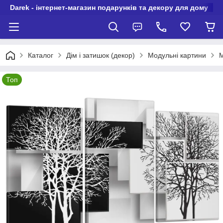
Darek - інтернет-магазин подарунків та декору для дому
Каталог
Дім і затишок (декор)
Модульні картини
М
Топ