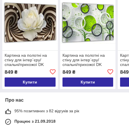
Картина на полотні на
Картина на полотні на
Карт
стіну для інтер`єру/
стіну для інтер`єру/
стін
спальні/прихожої DK
спальні/прихожої DK
спал
Абстракція з білої троянди
Зелена абстракція 60x100
Бірю
849
849
849
₴
₴
60x100 см (MK10242_M)
см (MK10141_M)
абст
(ML
Купити
Купити
Про нас
95% позитивних з 82 відгуків за рік
Працює з 21.09.2018