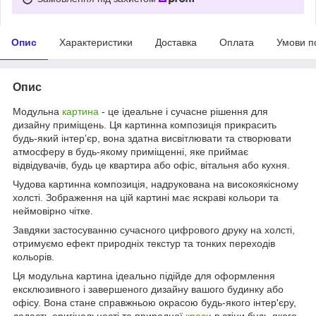
Опис
Характеристики
Доставка
Оплата
Умови п
Опис
Модульна
картина
- це ідеальне і сучасне рішення для
дизайну приміщень. Ця картинна композиція прикрасить
будь-який інтер’єр, вона здатна висвітлювати та створювати
атмосферу в будь-якому приміщенні, яке приймає
відвідувачів, будь це квартира або офіс, вітальня або кухня.
Чудова картинна композиція, надрукована на високоякісному
холсті. Зображення на цій картині має яскраві кольори та
неймовірно чітке.
Завдяки застосуванню сучасного цифрового друку на холсті,
отримуємо ефект природніх текстур та тонких переходів
кольорів.
Ця модульна картина ідеально підійде для оформлення
ексклюзивного і завершеного дизайну вашого будинку або
офісу. Вона стане справжньою окрасою будь-якого інтер'єру,
додасть оригінальності та природної
краси
в стіни будь-якого