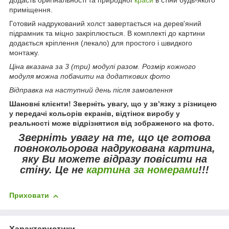
приміщення.
Готовий надрукований холст завертається на дерев'яний
підрамник та міцно закріплюється. В комплекті до картини
додається кріплення (лекало) для простого і швидкого
монтажу.
Ціна вказана за 3 (три) модулі разом. Розмір кожного
модуля можна побачити на додаткових фото
Відправка на наступний день після замовлення
Шановні клієнти! Зверніть увагу, що у зв’язку з різницею
у передачі кольорів екранів, відтінок виробу у
реальності може відрізнятися від зображеного на фото.
Зверніть увагу
на те, що це готова
повнокольорова надрукована картина,
яку Ви можете відразу повісити на
стіну.
Це не
картина за номерами
!!!
Приховати