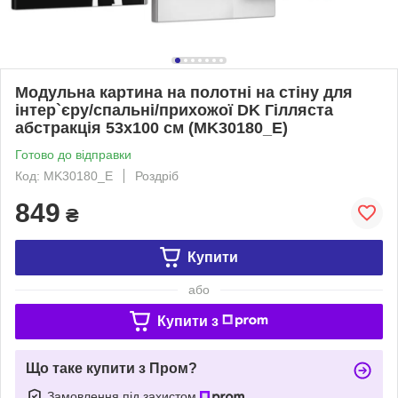
Модульна картина на полотні на стіну для
інтер`єру/спальні/прихожої DK Гілляста
абстракція 53x100 см (MK30180_E)
Готово до відправки
Код: MK30180_E
Роздріб
849
₴
Купити
або
Купити з
Що таке купити з Пром?
Замовлення під захистом