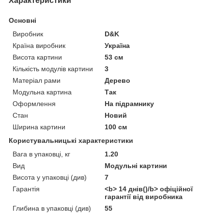
Характеристики
Основні
Виробник
D&K
Країна виробник
Україна
Висота картини
53 см
Кількість модулів картини
3
Матеріал рами
Дерево
Модульна картина
Так
Оформлення
На підрамнику
Стан
Новий
Ширина картини
100 см
Користувальницькі характеристики
Вага в упаковці, кг
1.20
Вид
Модульні картини
Висота у упаковці (див)
7
Гарантія
<b> 14 днів()/b> офіційної
гарантії від виробника
Глибина в упаковці (див)
55