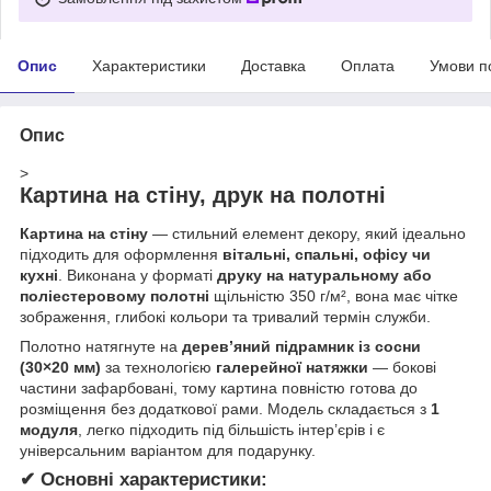
Опис
Характеристики
Доставка
Оплата
Умови п
Опис
>
Картина на стіну, друк на полотні
Картина на стіну
— стильний елемент декору, який ідеально
підходить для оформлення
вітальні, спальні, офісу чи
кухні
. Виконана у форматі
друку на натуральному або
поліестеровому полотні
щільністю 350 г/м², вона має чітке
зображення, глибокі кольори та тривалий термін служби.
Полотно натягнуте на
дерев’яний підрамник із сосни
(30×20 мм)
за технологією
галерейної натяжки
— бокові
частини зафарбовані, тому картина повністю готова до
розміщення без додаткової рами. Модель складається з
1
модуля
, легко підходить під більшість інтер’єрів і є
універсальним варіантом для подарунку.
✔ Основні характеристики: