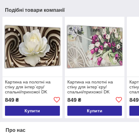
Подібні товари компанії
Картина на полотні на
Картина на полотні на
Карт
стіну для інтер`єру/
стіну для інтер`єру/
стін
спальні/прихожої DK
спальні/прихожої DK
спал
Абстракція з білої троянди
Тюльпани 60x100 см
Піво
849
849
849
₴
₴
60x100 см (MK10242_M)
(MK10174_M)
(MK
Купити
Купити
Про нас