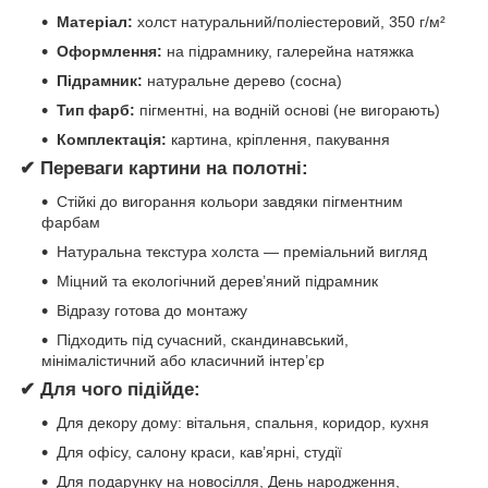
Матеріал:
холст натуральний/поліестеровий, 350 г/м²
Оформлення:
на підрамнику, галерейна натяжка
Підрамник:
натуральне дерево (сосна)
Тип фарб:
пігментні, на водній основі (не вигорають)
Комплектація:
картина, кріплення, пакування
✔ Переваги картини на полотні:
Стійкі до вигорання кольори завдяки пігментним
фарбам
Натуральна текстура холста — преміальний вигляд
Міцний та екологічний дерев’яний підрамник
Відразу готова до монтажу
Підходить під сучасний, скандинавський,
мінімалістичний або класичний інтер’єр
✔ Для чого підійде:
Для декору дому: вітальня, спальня, коридор, кухня
Для офісу, салону краси, кав’ярні, студії
Для подарунку на новосілля, День народження,