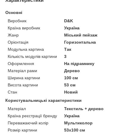
Характеристики
Основні
Виробник
D&K
Країна виробник
Україна
Жанр
Міський пейзаж
Орієнтація
Горизонтальна
Модульна картина
Так
Кількість модулів картини
3
Оформлення
На підрамнику
Матеріал рами
Дерево
Ширина картини
100 см
Висота картини
53 см
Стан
Новий
Користувальницькі характеристики
Матеріал
Текстиль + дерево
Країна реєстрації бренду
Україна
Переважаючий колір
Мультиколор
Розмір картини
53х100 см