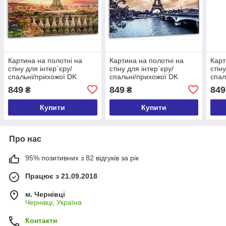
Картина на полотні на
Картина на полотні на
Карт
стіну для інтер`єру/
стіну для інтер`єру/
стін
спальні/прихожої DK
спальні/прихожої DK
спал
Париж 60x100 см
Холодний Париж 60x100
Тюль
849
849
849
₴
₴
(MK10180_M)
см (MK10255_M)
(MK
Купити
Купити
Про нас
95% позитивних з 82 відгуків за рік
Працює з 21.09.2018
м. Чернівці
Чернівці, Україна
Контакти