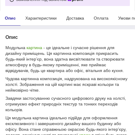
Опис
Характеристики
Доставка
Оплата
Умови п
Опис
Модульна
картина
- це ідеальне і сучасне рішення для
дизайну приміщень. Ця картинна композиція прикрасить
будь-який інтер’єр, вона здатна висвітлювати та створювати
атмосферу в будь-якому приміщенні, яке приймає
відвідувачів, будь це квартира або офіс, вітальня або кухня.
Чудова картинна композиція, надрукована на високоякісному
холсті. Зображення на цій картині має яскраві кольори та
неймовірно чітке.
Завдяки застосуванню сучасного цифрового друку на холсті,
отримуємо ефект природніх текстур та тонких переходів
кольорів.
Ця модульна картина ідеально підійде для оформлення
ексклюзивного і завершеного дизайну вашого будинку або
офісу. Вона стане справжньою окрасою будь-якого інтер'єру,
додасть оригінальності та природної
краси
в стіни будь-якого