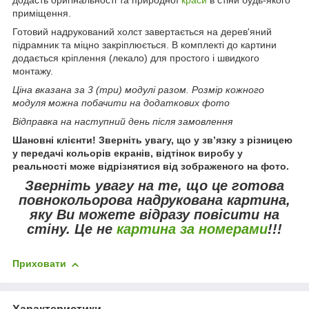
приміщення.
Готовий надрукований холст завертається на дерев'яний
підрамник та міцно закріплюється. В комплекті до картини
додається кріплення (лекало) для простого і швидкого
монтажу.
Ціна вказана за 3 (три) модулі разом. Розмір кожного
модуля можна побачити на додаткових фото
Відправка на наступний день після замовлення
Шановні клієнти! Зверніть увагу, що у зв’язку з різницею
у передачі кольорів екранів, відтінок виробу у
реальності може відрізнятися від зображеного на фото.
Зверніть увагу
на те, що це готова
повнокольорова надрукована картина,
яку Ви можете відразу повісити на
стіну.
Це не
картина за номерами
!!!
Приховати