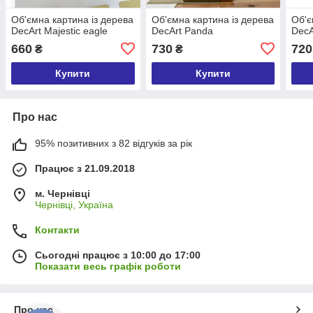
Об'ємна картина із дерева
Об'ємна картина із дерева
Об'є
DecArt Majestic eagle
DecArt Panda
DecA
660
730
720
₴
₴
Купити
Купити
Про нас
95% позитивних з 82 відгуків за рік
Працює з 21.09.2018
м. Чернівці
Чернівці, Україна
Контакти
Сьогодні працює з 10:00 до 17:00
Показати весь графік роботи
Про нас