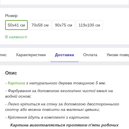
Розмір
50х41 см
70х58 см
90х75 см
119х100 см
В наявності
пис
Характеристики
Доставка
Оплата
Умови пове
Опис
-
Картина
з натурального дерева товщиною 5 мм;
- Фарбування за допомогою екологічно чистої емалі на
водній основі;
- Легко кріпиться на стіну за допомогою двостороннього
скотчу або можна повісити на маленькі цвяшки;
- Кріплення йдуть в комплекті з картиною.
Картина виготовляється протягом п'яти робочих