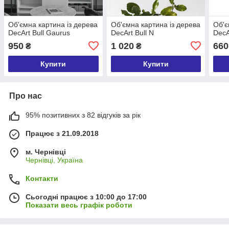
Об'ємна картина із дерева
Об'ємна картина із дерева
Об'є
DecArt Bull Gaurus
DecArt Bull N
DecA
950
1 020
660
₴
₴
Купити
Купити
Про нас
95% позитивних з 82 відгуків за рік
Працює з 21.09.2018
м. Чернівці
Чернівці, Україна
Контакти
Сьогодні працює з 10:00 до 17:00
Показати весь графік роботи