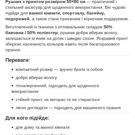
Рушник з принтом розміром 50×80 см
— практичний і
стильний аксесуар для щоденного використання. Він чудово
підійде для
ванної кімнати, спортзалу, басейну,
подорожей
, а також стане приємним і корисним подарунком.
Виготовлений із тканини з оптимальним складом
50%
бавовна / 50% поліестер
, рушник добре вбирає вологу,
залишається м’яким на дотик і швидко сохне. Яскравий принт
зберігає насиченість кольорів навіть після багаторазового
прання.
Переваги:
компактний розмір — зручно брати із собою
добре вбирає вологу
гіпоалергенний, підходить для щоденного
використання
стійкий принт, не вигорає та не стирається
легко доглядати — підходить для машинного прання
Для кого підійде:
для дому та ванної кімнати