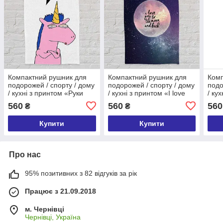
Компактний рушник для
Компактний рушник для
Комп
подорожей / спорту / дому
подорожей / спорту / дому
подо
/ кухні з принтом «Руки
/ кухні з принтом «I love
/ ку
миті» 80х50 см
you to the moon and back»
frie
560
560
560
₴
₴
80х50 см
Купити
Купити
Про нас
95% позитивних з 82 відгуків за рік
Працює з 21.09.2018
м. Чернівці
Чернівці, Україна