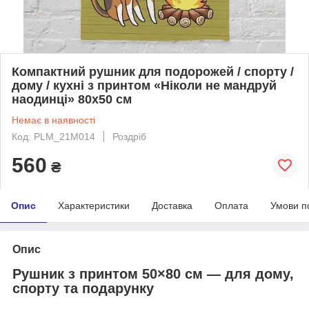
Компактний рушник для подорожей / спорту /
дому / кухні з принтом «Ніколи не мандруй
наодинці» 80х50 см
Немає в наявності
Код: PLM_21M014
Роздріб
560
₴
Опис
Характеристики
Доставка
Оплата
Умови п
Опис
Рушник з принтом 50×80 см — для дому,
спорту та подарунку