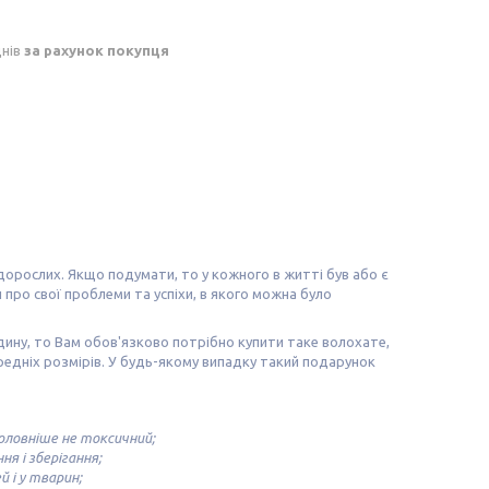
днів
за рахунок покупця
і дорослих. Якщо подумати, то у кожного в житті був або є
 про свої проблеми та успіхи, в якого можна було
ину, то Вам обов'язково потрібно купити таке волохате,
дніх розмірів. У будь-якому випадку такий подарунок
головніше не токсичний;
я і зберігання;
 і у тварин;