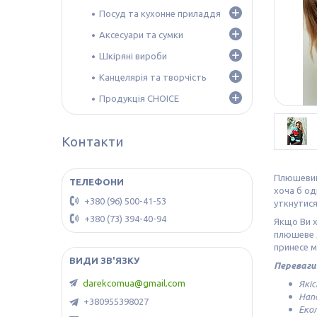
Посуд та кухонне приладдя
Аксесуари та сумки
Шкіряні вироби
Канцелярія та творчість
Продукція CHOICE
Контакти
Плюшевий
хоча б од
+380 (96) 500-41-53
уткнутися
+380 (73) 394-40-94
Якщо Ви х
плюшеве д
принесе м
Переваги
darekcomua@gmail.com
Якіс
Нап
+380955398027
Екол