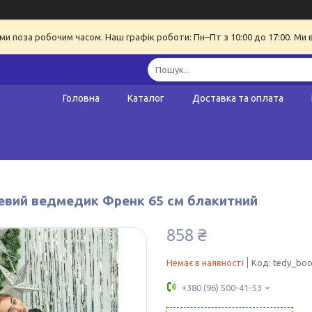
ми поза робочим часом. Наш графік роботи: Пн–Пт з 10:00 до 17:00. Ми 
Головна
Каталог
Доставка та оплата
вий ведмедик Френк 65 см блакитний
858 ₴
Немає в наявності
Код:
tedy_bo
+380 (96) 500-41-53