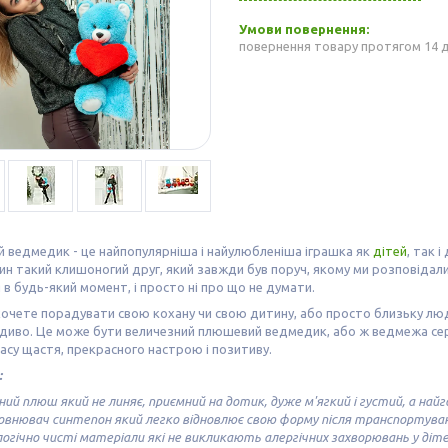
повернення товару протягом 14 
 ведмедик - це найпопулярніша і найулюбленіша іграшка як
дітей
, так 
ин такий клишоногий друг, який завжди був поруч, якому ми розповідали
 в будь-який момент, і просто ні про що не думати.
очете порадувати свою кохану чи свою дитину, або просто близьку люд
иво. Це може бути величезний плюшевий ведмедик, або ж ведмежа сере
асу щастя, прекрасного настрою і позитиву.
:
ний плюш який не линяє, приємний на дотик, дуже м'ягкий і густий, а най
овнювач синтепон який легко відновлює свою форму після транспортуванн
огічно чисті матеріали які не викликають алергічних захворювань у дітей