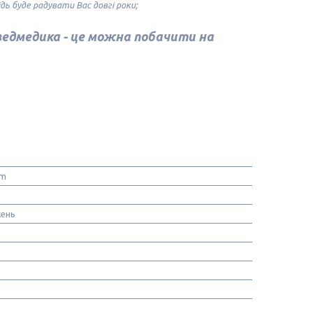
ь буде радувати Вас довгі роки;
ведмедика - це можна побачити на
om
ень