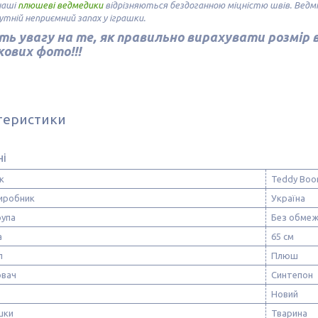
наші
плюшеві ведмедики
відрізняються бездоганною міцністю швів. Ведмід
утній неприємний запах у іграшки.
ть увагу на те, як правильно вирахувати розмір 
ових фото!!!
теристики
ні
к
Teddy Bo
виробник
Україна
рупа
Без обмеж
а
65 см
л
Плюш
вач
Синтепон
Новий
шки
Тварина