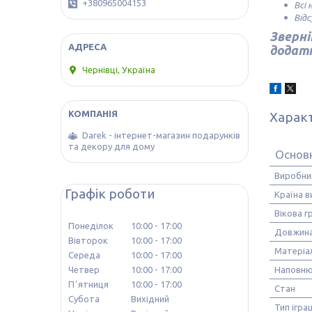
+380965004153
Всі 
Відс
Зверні
додатк
Чернівці, Україна
Харак
Darek - інтернет-магазин подарунків
та декору для дому
Основ
Виробни
Графік роботи
Країна 
Вікова г
Понеділок
10:00
17:00
Довжин
Вівторок
10:00
17:00
Матеріа
Середа
10:00
17:00
Наповню
Четвер
10:00
17:00
Пʼятниця
10:00
17:00
Стан
Субота
Вихідний
Тип ігра