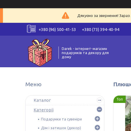
Дякуємо за звернення! Зараз 
+380 (96) 500-41-53
+380 (73) 394-40-94
Darek - інтернет-магазин
подарунків та декору для
дому
Плюше
Топ
Каталог
Категорії
Подарунки та сувеніри
Дім і затишок (декор)