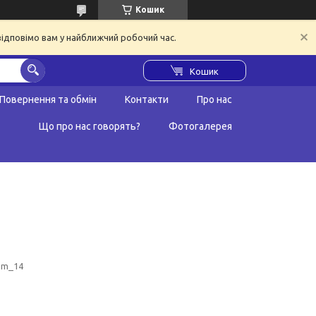
Кошик
відповімо вам у найближчий робочий час.
Кошик
Повернення та обмін
Контакти
Про нас
Що про нас говорять?
Фотогалерея
om_14