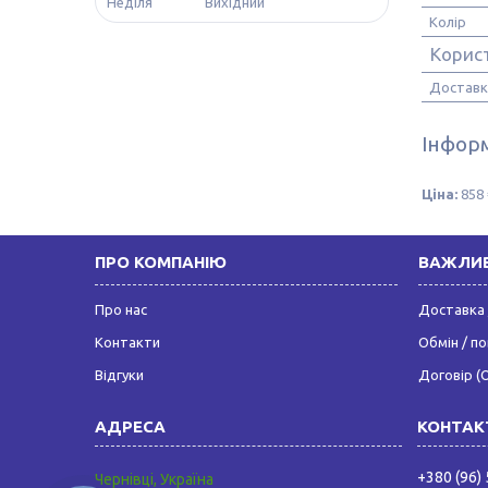
Неділя
Вихідний
Колір
Корис
Доставк
Інформ
Ціна:
858 
ПРО КОМПАНІЮ
ВАЖЛИВ
Про нас
Доставка 
Контакти
Обмін / п
Відгуки
Договір (
+380 (96)
Чернівці, Україна