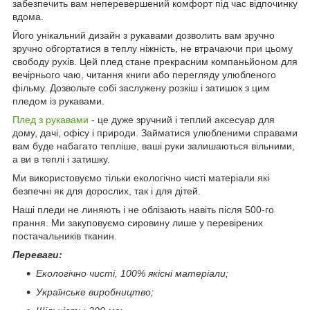
забезпечить вам неперевершений комфорт під час відпочинку
вдома.
Його унікальний дизайн з рукавами дозволить вам зручно
зручно обгортатися в теплу ніжність, не втрачаючи при цьому
свободу рухів. Цей плед стане прекрасним компаньйоном для
вечірнього чаю, читання книги або перегляду улюбленого
фільму. Дозвольте собі заслужену розкіш і затишок з цим
пледом із рукавами.
Плед з рукавами
- це дуже зручний і теплий аксесуар для
дому, дачі, офісу і природи. Займатися улюбленими справами
вам буде набагато тепліше, ваші руки залишаються вільними,
а ви в теплі і затишку.
Ми використовуємо тільки екологічно чисті матеріали які
безпечні як для дорослих, так і для дітей.
Наші пледи не линяють і не облізають навіть після 500-го
прання. Ми закуповуємо сировину лише у перевірених
постачальників тканин.
Переваги:
Екологічно чисті, 100% якісні матеріали;
Українське виробництво;