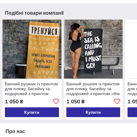
Подібні товари компанії
Банний рушник із принтом
Банний рушник із принтом
Банн
для пляжу, басейну та
для пляжу, басейну та
для 
подорожей з принтом
подорожей з принтом «the
подо
«Тренуйся» 150х70 см
Sea is calling and i must
«Sav
1 050
1 050
1 0
₴
₴
go» 150х70 см
150х
Купити
Купити
Про нас