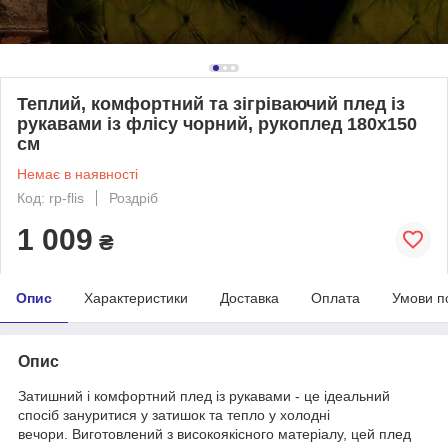
Теплий, комфортний та зігріваючий плед із
рукавами із флісу чорний, рукоплед 180х150
см
Немає в наявності
Код: rp-flis
Роздріб
1 009
₴
Опис
Характеристики
Доставка
Оплата
Умови п
Опис
Затишний і комфортний плед із рукавами - це ідеальний
спосіб зануритися у затишок та тепло у холодні
вечори. Виготовлений з високоякісного матеріалу, цей плед