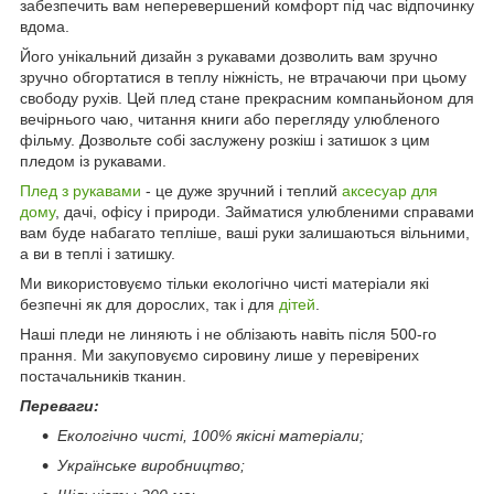
забезпечить вам неперевершений комфорт під час відпочинку
вдома.
Його унікальний дизайн з рукавами дозволить вам зручно
зручно обгортатися в теплу ніжність, не втрачаючи при цьому
свободу рухів. Цей плед стане прекрасним компаньйоном для
вечірнього чаю, читання книги або перегляду улюбленого
фільму. Дозвольте собі заслужену розкіш і затишок з цим
пледом із рукавами.
Плед з рукавами
- це дуже зручний і теплий
аксесуар для
дому
, дачі, офісу і природи. Займатися улюбленими справами
вам буде набагато тепліше, ваші руки залишаються вільними,
а ви в теплі і затишку.
Ми використовуємо тільки екологічно чисті матеріали які
безпечні як для дорослих, так і для
дітей
.
Наші пледи не линяють і не облізають навіть після 500-го
прання. Ми закуповуємо сировину лише у перевірених
постачальників тканин.
Переваги:
Екологічно чисті, 100% якісні матеріали;
Українське виробництво;