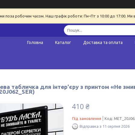
ми поза робочим часом. Наш графік роботи: Пн–Пт з 10:00 до 17:00. Ми 
Головна
Каталог
Доставка та оплата
ва табличка для інтер'єру з принтом «Не змив
20J062_SER)
410 ₴
Під замовлення
Код:
MET_20J06
Відправка з 11 серпня 2026