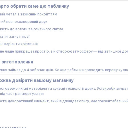
арто обрати саме цю табличку
ний метал з захисним покриттям
сний повнокольоровий друк
кість до вологи та сонячного світла
атні загнуті краї
ні варіанти кріплення
не лише прикрашає простір, а й створює атмосферу — від затишної до
и виготовлення
ння займає до 4 робочих днів. Кожна табличка проходить перевірку як
ожна довіряти нашому магазину
стовуємо якісні матеріали та сучасні технології друку. Усі вироби акур
ь під час транспортування.
єте декоративний елемент, який відповідає опису, має презентабельний