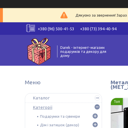
Дякуємо за звернення! Зараз 
+380 (96) 500-41-53
+380 (73) 394-40-94
Darek - інтернет-магазин
подарунків та декору для
дому
Метале
(MET_
Каталог
Топ
Категорії
Подарунки та сувеніри
Дім і затишок (декор)