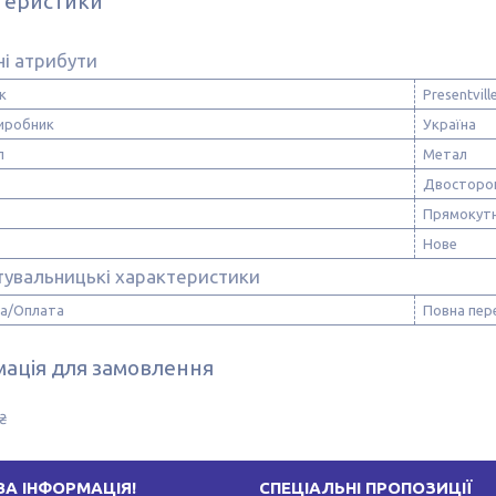
теристики
і атрибути
к
Presentvill
виробник
Україна
л
Метал
Двосторо
Прямокут
Нове
тувальницькі характеристики
а/Оплата
Повна пер
ація для замовлення
₴
А ІНФОРМАЦІЯ!
СПЕЦІАЛЬНІ ПРОПОЗИЦІЇ