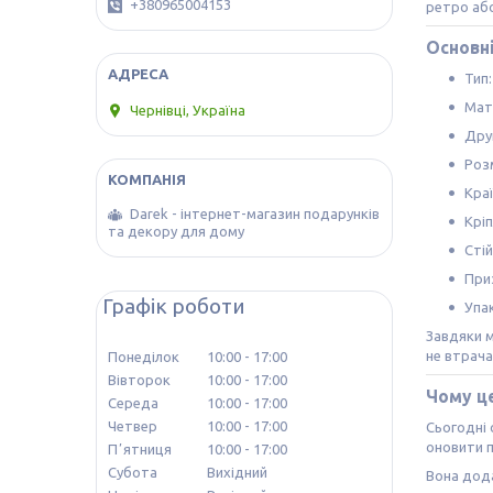
+380965004153
ретро або
Основн
Тип
Мат
Чернівці, Україна
Дру
Розм
Краї
Darek - інтернет-магазин подарунків
Крі
та декору для дому
Стій
При
Графік роботи
Упа
Завдяки м
не втрача
Понеділок
10:00
17:00
Вівторок
10:00
17:00
Чому це
Середа
10:00
17:00
Четвер
10:00
17:00
Сьогодні 
оновити п
Пʼятниця
10:00
17:00
Субота
Вихідний
Вона дода