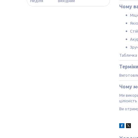
Неділя
Вихідний
Чому в
Міц
Які
Стій
Акур
Зруч
Табличка 
Термін
Виготовле
Чому м
Ми викори
цілісніст
Ви отриму