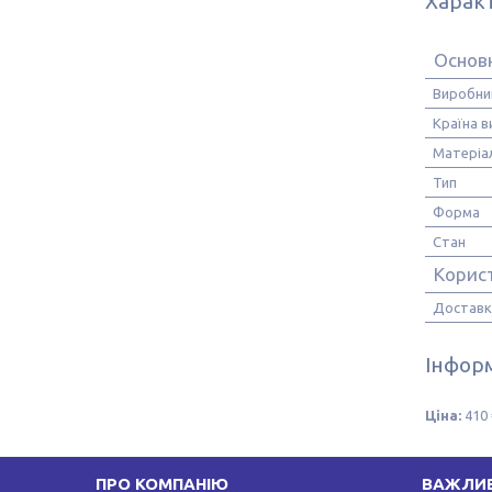
Харак
Основн
Виробни
Країна 
Матеріа
Тип
Форма
Стан
Корис
Доставк
Інформ
Ціна:
410 
ПРО КОМПАНІЮ
ВАЖЛИВ