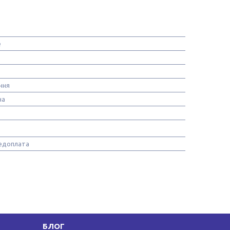
e
ння
на
едоплата
БЛОГ