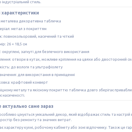
 індустріальний стиль.
і характеристики
: металева декоративна табличка
еріал: метал з покриттям
к: повнокольоровий, насичений та чіткий
ір: 26 × 18,5 см
: округлені, загнуті для безпечного використання
плення: отвори в кутах, можливе кріплення на цвяхи або двосторонній с
кість: до вологи та ультрафіолету
значення: для використання в приміщенні
ковка: крафтовий конверт
іцному металу та якісному покриттю табличка довго зберігає привабли
є насиченості.
 актуально саме зараз
особливо цінується унікальний декор, який відображає стиль та настрій
ростір без ремонту та значних витрат.
є характеру кухні, робочому кабінету або зоні відпочинку. Також це гарн