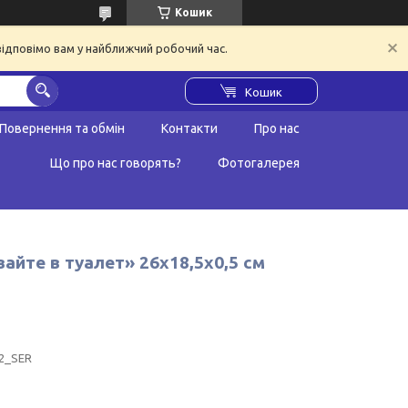
Кошик
відповімо вам у найближчий робочий час.
Кошик
Повернення та обмін
Контакти
Про нас
Що про нас говорять?
Фотогалерея
айте в туалет» 26х18,5х0,5 см
2_SER