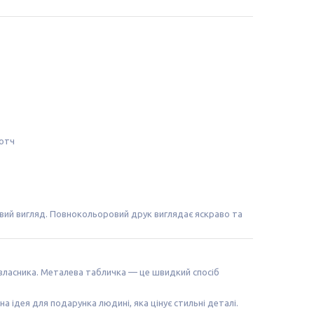
котч
вий вигляд. Повнокольоровий друк виглядає яскраво та
 власника. Металева табличка — це швидкий спосіб
а ідея для подарунка людині, яка цінує стильні деталі.