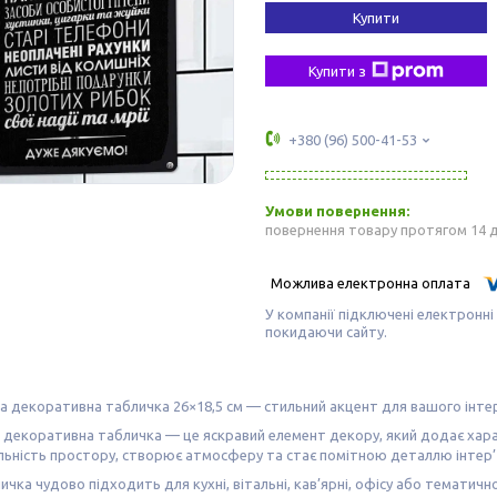
Купити
Купити з
+380 (96) 500-41-53
повернення товару протягом 14 
У компанії підключені електронні
покидаючи сайту.
 декоративна табличка 26×18,5 см — стильний акцент для вашого інте
 декоративна табличка — це яскравий елемент декору, який додає хар
льність простору, створює атмосферу та стає помітною деталлю інтер’
ичка чудово підходить для кухні, вітальні, кав’ярні, офісу або тематичн