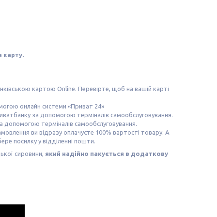
 карту.
ківською картою Online. Перевірте, щоб на вашій карті
омогою онлайн системи «Приват 24»
риватбанку за допомогою терміналів самообслуговування.
за допомогою терміналів самообслуговування.
мовлення ви відразу оплачуєте 100% вартості товару. А
ере посилку у відділенні пошти.
цької сировини,
який надійно пакується
в додаткову