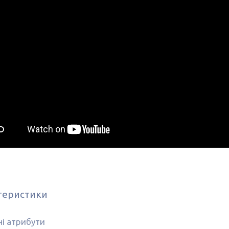
теристики
і атрибути