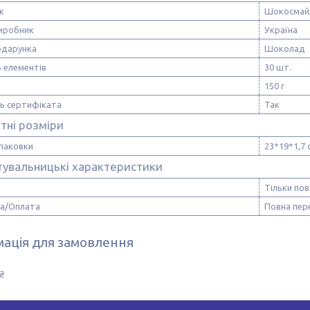
к
Шокосмай
виробник
Україна
одарунка
Шоколад
ь елементів
30 шт.
150 г
ть сертифіката
Так
тні розміри
упаковки
23*19*1,7 
тувальницькі характеристики
Тільки по
а/Оплата
Повна пер
ація для замовлення
₴