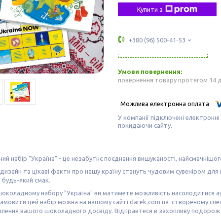
Купити з
+380 (96) 500-41-53
повернення товару протягом 14 
У компанії підключені електронні
покидаючи сайту.
й набір "Україна" - це незабутнє поєднання вишуканості, найсмачнішог
дизайн та цікаві факти про нашу країну стануть чудовим сувеніром для
а будь-який смак.
околадному набору "Україна" ви матимете можливість насолодитися ау
Замовити цей набір можна на нашому сайті darek.com.ua створеному сп
олення вашого шоколадного досвіду. Відправтеся в захопливу подорож