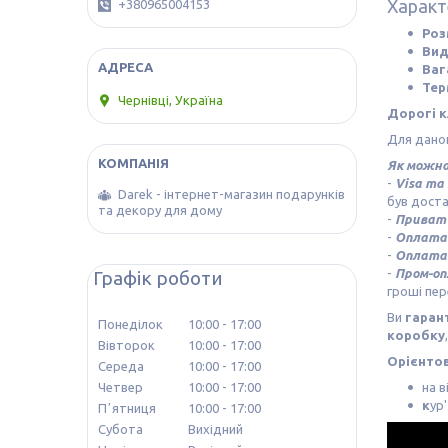
Характ
+380965004153
Розм
Вид
Ваг
Тер
Чернівці, Україна
Дорогі к
Для даног
Як можна
-
Visa та
Darek - інтернет-магазин подарунків
був доста
та декору для дому
-
Приват 
-
Оплата 
-
Оплата 
-
Пром-о
Графік роботи
гроші пер
Ви
гаран
Понеділок
10:00
17:00
коробку
Вівторок
10:00
17:00
Орієнтов
Середа
10:00
17:00
на в
Четвер
10:00
17:00
к
ур
Пʼятниця
10:00
17:00
Субота
Вихідний