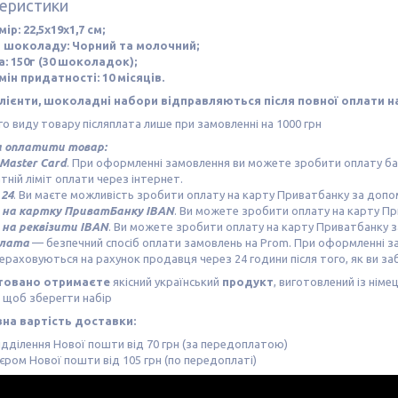
еристики
ір: 22,5х19х1,7 см;
 шоколаду: Чорний та молочний;
а: 150г (30 шоколадок);
мін придатності: 10 місяців.
лієнти, шоколадні набори відправляються після повної оплати на
о виду товару післяплата лише при замовленні на 1000 грн
 оплатити товар:
 Master Card
. При оформленні замовлення ви можете зробити оплату бан
тній ліміт оплати через інтернет.
24
. Ви маєте можливість зробити оплату на карту Приватбанку за доп
на картку ПриватБанку IBAN
. Ви можете зробити оплату на карту П
на реквізити IBAN
. Ви можете зробити оплату на карту Приватбанку 
плата
— безпечний спосіб оплати замовлень на Prom. При оформленні за
ераховуються на рахунок продавця через 24 години після того, як ви заб
товано отримаєте
якісний український
продукт
, виготовлений із німе
, щоб зберегти набір
на вартість доставки:
ідділення Нової пошти від 70 грн (за передоплатою)
'єром Нової пошти від 105 грн (по передоплаті)