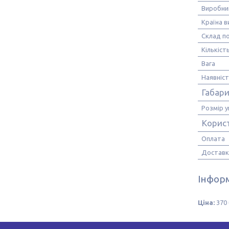
Виробни
Країна 
Склад п
Кількіст
Вага
Наявніс
Габари
Розмір 
Корис
Оплата
Доставк
Інформ
Ціна:
370 