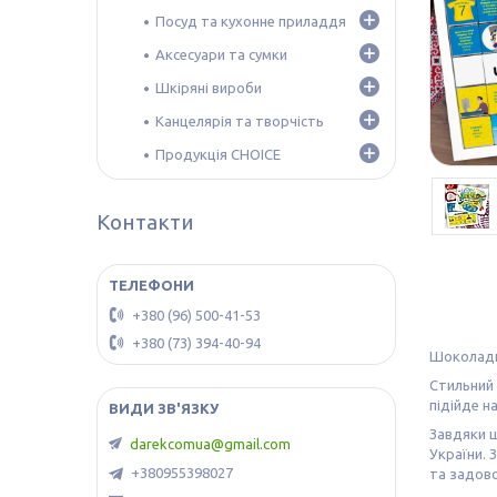
Посуд та кухонне приладдя
Аксесуари та сумки
Шкіряні вироби
Канцелярія та творчість
Продукція CHOICE
Контакти
+380 (96) 500-41-53
+380 (73) 394-40-94
Шоколадни
Стильний 
підійде н
Завдяки ш
darekcomua@gmail.com
України. 
+380955398027
та задов