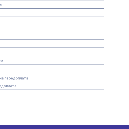
л
см
вна передоплата
едоплата