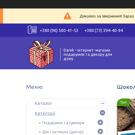
Дякуємо за звернення! Зараз 
+380 (96) 500-41-53
+380 (73) 394-40-94
Darek - інтернет-магазин
подарунків та декору для
дому
Шокола
Топ
Каталог
Категорії
Подарунки та сувеніри
Дім і затишок (декор)