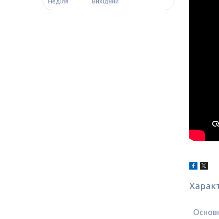
Неділя
Вихідний
Харак
Основн