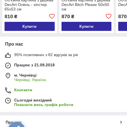
DecArt Олень - хіпстер
DecArt Bitch Please 50х50
DecA
65х53 см
см
810
870
870
₴
₴
Купити
Купити
Про нас
95% позитивних з 82 відгуків за рік
Працює з 21.09.2018
м. Чернівці
Чернівці, Україна
Контакти
Сьогодні вихідний
Показати весь графік роботи
Про нас