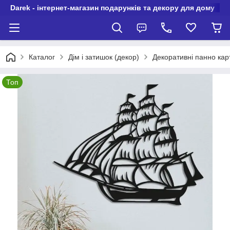
Darek - інтернет-магазин подарунків та декору для дому
Каталог
Дім і затишок (декор)
Декоративні панно карт
Топ