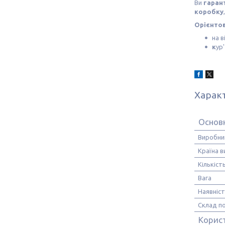
Ви
гаран
коробку
Орієнтов
на в
к
ур
Харак
Основн
Виробни
Країна 
Кількіст
Вага
Наявніс
Склад п
Корис