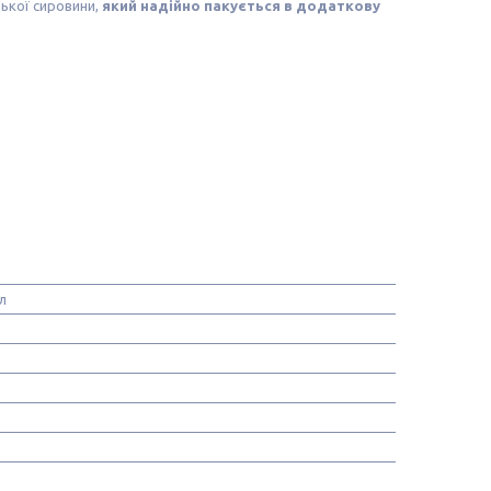
цької сировини,
який надійно пакується
в додаткову
л