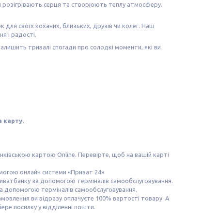
 розігрівають серця та створюють теплу атмосферу.
для своїх коханих, близьких, друзів чи колег. Наш
я і радості.
алишить тривалі спогади про солодкі моменти, які ви
 карту.
ківською картою Online. Перевірте, щоб на вашій карті
омогою онлайн системи «Приват 24»
риватбанку за допомогою терміналів самообслуговування.
за допомогою терміналів самообслуговування.
мовлення ви відразу оплачуєте 100% вартості товару. А
ере посилку у відділенні пошти.