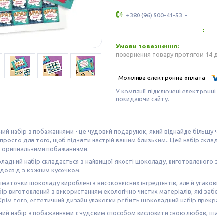
+380 (96) 500-41-53
повернення товару протягом 14 
У компанії підключені електронні
покидаючи сайту.
й набір з побажаннями - це чудовий подарунок, який віднайде більшу ч
 просто для того, щоб підняти настрій вашим близьким.. Цей набір скл
 оригінальними побажаннями.
адний набір складається з найвищої якості шоколаду, виготовленого з
 досвід з кожним кусочком.
маточки шоколаду вироблені з високоякісних інгредієнтів, але й упак
ір виготовлений з використанням екологічно чистих матеріалів, які за
Крім того, естетичний дизайн упаковки робить шоколадний набір прекр
й набір з побажаннями є чудовим способом висловити свою любов, шану