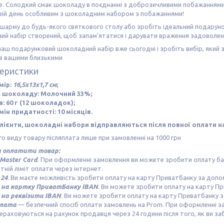
е. Солодкий смак шоколаду в поєднанні з доброзичливими побажаннями
свій день особливим з шоколадним набором з побажаннями!
арму до будь-якого святкового столу або зробіть ідеальний подарунок 
й набір створений, щоб запам'ятатися і дарувати враження задоволенн
аш подарунковий шоколадний набір вже сьогодні і зробіть вибір, який з
 з вашими близькими
еристики
мір:
16,5х13х1,7 см
;
 шоколаду: Молочний 33%;
а: 60 г (12 шоколадок);
мін придатності: 10 місяців.
лієнти, шоколадні набори відправляються після повної оплати на
о виду товару післяплата лише при замовленні на 1000 грн
 оплатити товар:
 Master Card
. При оформленні замовлення ви можете зробити оплату бан
тній ліміт оплати через інтернет.
24
. Ви маєте можливість зробити оплату на карту Приватбанку за доп
на картку ПриватБанку IBAN
. Ви можете зробити оплату на карту П
на реквізити IBAN
. Ви можете зробити оплату на карту Приватбанку 
плата
— безпечний спосіб оплати замовлень на Prom. При оформленні за
ераховуються на рахунок продавця через 24 години після того, як ви заб