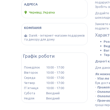
подаруєт
Зробіть 
Чернівці, Україна
Додайте ш
шоколадни
Замовте н
поділите
Характ
Darek - інтернет-магазин подарунків
та декору для дому
Роз
Вид
Ваг
Тер
Графік роботи
Дорогі к
Понеділок
10:00
17:00
Для даног
Вівторок
10:00
17:00
Як можна
Середа
10:00
17:00
-
Visa та
був доста
Четвер
10:00
17:00
-
Приват 
Пʼятниця
10:00
17:00
-
Оплата 
Субота
Вихідний
-
Оплата 
Неділя
Вихідний
-
Пром-о
гроші пер