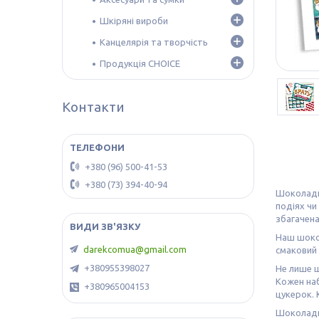
Шкіряні вироби
Канцелярія та творчість
Продукція CHOICE
Контакти
+380 (96) 500-41-53
+380 (73) 394-40-94
Шоколадни
подіях чи
збагачена
Наш шокол
darekcomua@gmail.com
смаковий
+380955398027
Не лише ш
Кожен наб
+380965004153
цукерок. 
Шоколадни