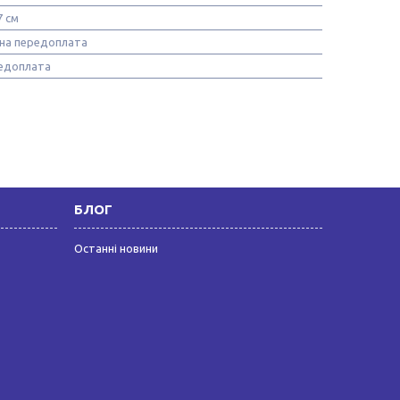
7 см
вна передоплата
едоплата
БЛОГ
Останні новини