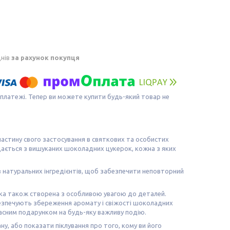
днів
за рахунок покупця
 платежі. Тепер ви можете купити будь-який товар не
астину свого застосування в святкових та особистих
адається з вишуканих шоколадних цукерок, кожна з яких
 натуральних інгредієнтів, щоб забезпечити неповторний
овка також створена з особливою увагою до деталей.
безпечують збереження аромату і свіжості шоколадних
асним подарунком на будь-яку важливу подію.
, або показати піклування про того, кому ви його