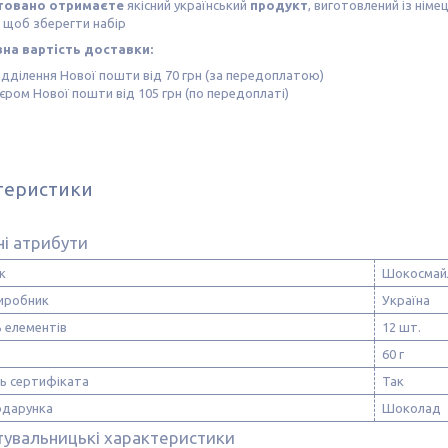
товано отримаєте
якісний український
продукт
, виготовлений із німе
, щоб зберегти набір
на вартість доставки:
ідділення Нової пошти від 70 грн (за передоплатою)
'єром Нової пошти від 105 грн (по передоплаті)
теристики
і атрибути
к
Шокосмай
виробник
Україна
ь елементів
12 шт.
60 г
ть сертифіката
Так
одарунка
Шоколад
тувальницькі характеристики