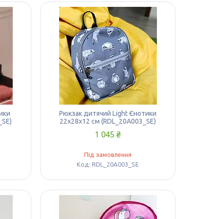
ики
Рюкзак дитячий Light Єнотики
_SE)
22х28х12 см (RDL_20A003_SE)
1 045 ₴
Під замовлення
RDL_20A003_SE