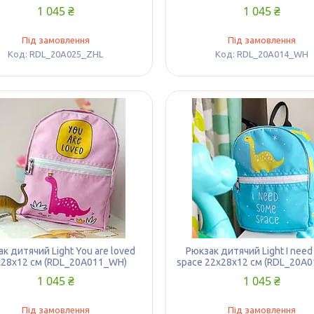
1 045 ₴
1 045 ₴
Під замовлення
Під замовлення
RDL_20A025_ZHL
RDL_20A014_WH
к дитячий Light You are loved
Рюкзак дитячий Light I nee
х28х12 см (RDL_20A011_WH)
space 22х28х12 см (RDL_20A
1 045 ₴
1 045 ₴
Під замовлення
Під замовлення