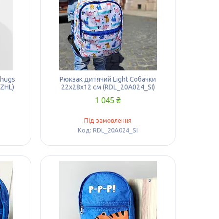
 hugs
Рюкзак дитячий Light Собачки
ZHL)
22х28х12 см (RDL_20A024_SI)
1 045 ₴
Під замовлення
RDL_20A024_SI