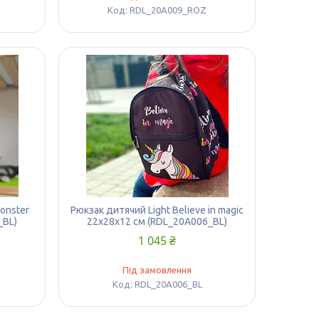
RDL_20A009_ROZ
monster
Рюкзак дитячий Light Believe in magic
_BL)
22х28х12 см (RDL_20A006_BL)
1 045 ₴
Під замовлення
RDL_20A006_BL