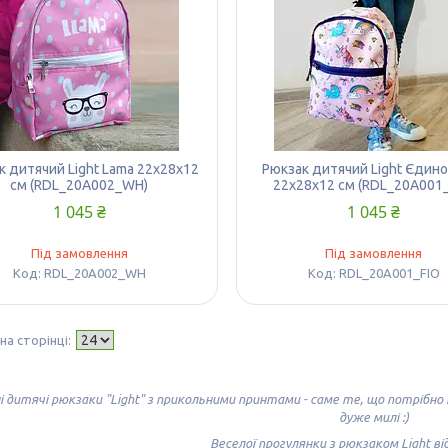
к дитячий Light Lama 22х28х12
Рюкзак дитячий Light Єдин
см (RDL_20A002_WH)
22х28х12 см (RDL_20A001_
1 045 ₴
1 045 ₴
Під замовлення
Під замовлення
RDL_20A002_WH
RDL_20A001_FIO
 дитячі рюкзаки "Light" з прикольними принтами - саме те, що потрібно ко
дуже милі :)
Веселої прогулянки з рюкзаком Light від