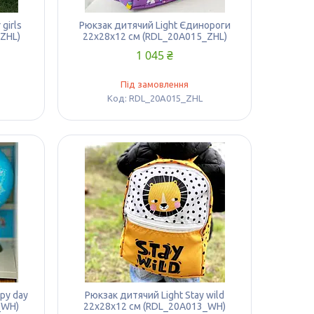
girls
Рюкзак дитячий Light Єдинороги
ZHL)
22х28х12 см (RDL_20A015_ZHL)
1 045 ₴
Під замовлення
RDL_20A015_ZHL
py day
Рюкзак дитячий Light Stay wild
_WH)
22х28х12 см (RDL_20A013_WH)