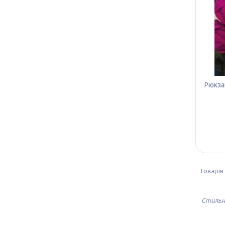
Рюкза
Стильні