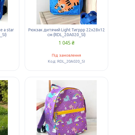
e a star
Рюкзак дитячий Light Тигррр 22х28х12
_SI)
см (RDL_20A020_SI)
1 045 ₴
Під замовлення
RDL_20A020_SI