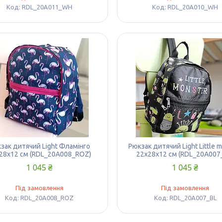
RDL_20A011_WH
RDL_20A010_WH
зак дитячий Light Фламінго
Рюкзак дитячий Light Little 
28х12 см (RDL_20A008_ROZ)
22х28х12 см (RDL_20A007
1 045 ₴
1 045 ₴
Під замовлення
Під замовлення
RDL_20A008_ROZ
RDL_20A007_BL