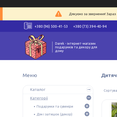
Дякуємо за звернення! Зараз 
+380 (96) 500-41-53
+380 (73) 394-40-94
Darek - інтернет-магазин
подарунків та декору для
дому
Дитячі
Каталог
Категорії
Подарунки та сувеніри
Дім і затишок (декор)