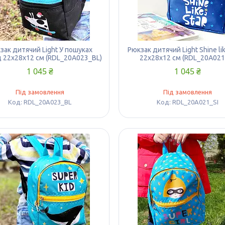
зак дитячий Light У пошуках
Рюкзак дитячий Light Shine lik
 22х28х12 см (RDL_20A023_BL)
22х28х12 см (RDL_20A021
1 045 ₴
1 045 ₴
Під замовлення
Під замовлення
RDL_20A023_BL
RDL_20A021_SI