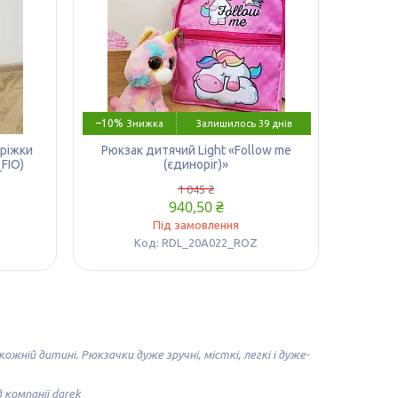
–10%
Залишилось 39 днів
оріжки
Рюкзак дитячий Light «Follow me
FIO)
(єдиноріг)»
1 045 ₴
940,50 ₴
Під замовлення
RDL_20A022_ROZ
жній дитині. Рюкзачки дуже зручні, місткі, легкі і дуже-
 компанії darek