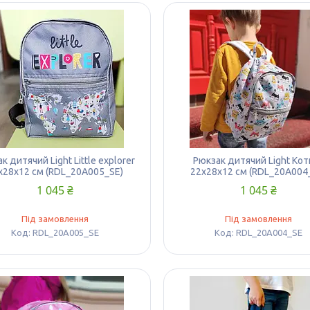
к дитячий Light Little explorer
Рюкзак дитячий Light Кот
х28х12 см (RDL_20A005_SE)
22х28х12 см (RDL_20A004
1 045 ₴
1 045 ₴
Під замовлення
Під замовлення
RDL_20A005_SE
RDL_20A004_SE