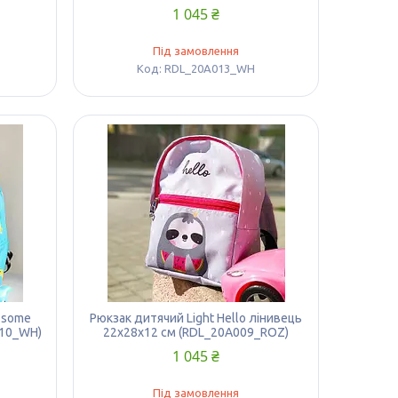
1 045 ₴
Під замовлення
RDL_20A013_WH
d some
Рюкзак дитячий Light Hello лінивець
010_WH)
22х28х12 см (RDL_20A009_ROZ)
1 045 ₴
Під замовлення