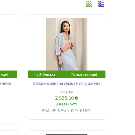
–5%
годні
Тільки сьогодні
зелена
Шкіряна жіноча сумка Еліс рожева
2 670 ₴
2 536,50 ₴
В наявності
BN-BAG-7-pink-peach