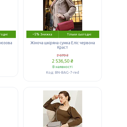
–5%
годні
Тільки сьогодні
ірюзова
Жіноча шкіряна сумка Еліс червона
Краст
2 670 ₴
2 536,50 ₴
В наявності
BN-BAG-7-red