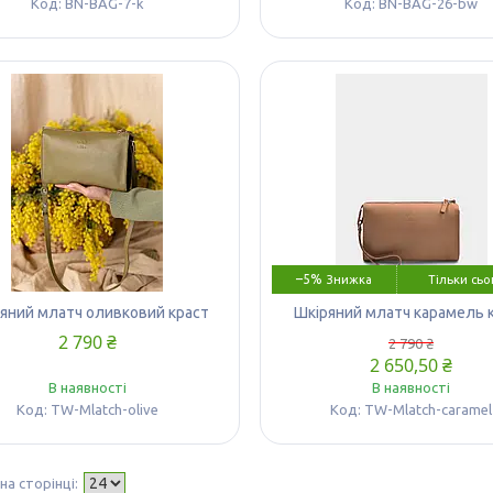
BN-BAG-7-k
BN-BAG-26-bw
–5%
Тільки сьо
яний млатч оливковий краст
Шкіряний млатч карамель 
2 790 ₴
2 790 ₴
2 650,50 ₴
В наявності
В наявності
TW-Mlatch-olive
TW-Mlatch-caramel