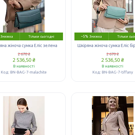
–5%
Тільки сьогодні
Тільки сьо
яна жіноча сумка Еліс зелена
Шкіряна жіноча сумка Еліс б
2 670 ₴
2 670 ₴
2 536,50 ₴
2 536,50 ₴
В наявності
В наявності
BN-BAG-7-malachite
BN-BAG-7-tiffany