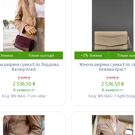
–5%
Тільки сьогодні
Тільки сьо
а шкіряна сумка Еліс бордова
Жіноча шкіряна сумка Еліс с
Велюр Krast
бежева Краст
2 670 ₴
2 670 ₴
2 536,50 ₴
2 536,50 ₴
В наявності
В наявності
BN-BAG-7-vin-velur
BN-BAG-7-light-beig