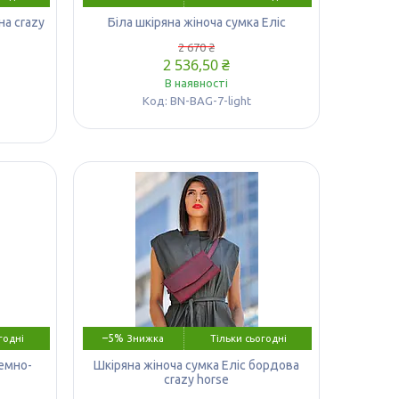
на crazy
Біла шкіряна жіноча сумка Еліс
2 670 ₴
2 536,50 ₴
В наявності
BN-BAG-7-light
–5%
годні
Тільки сьогодні
темно-
Шкіряна жіноча сумка Еліс бордова
crazy horse