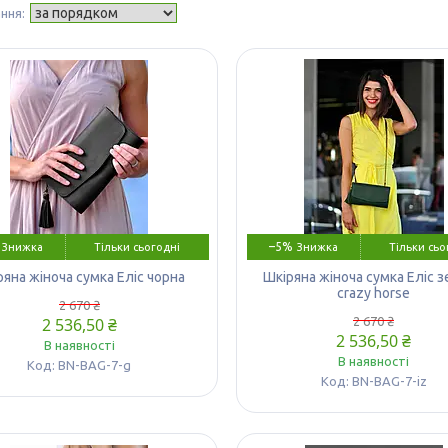
–5%
Тільки сьогодні
Тільки сьо
ряна жіноча сумка Еліс чорна
Шкіряна жіноча сумка Еліс 
crazy horse
2 670 ₴
2 536,50 ₴
2 670 ₴
2 536,50 ₴
В наявності
В наявності
BN-BAG-7-g
BN-BAG-7-iz