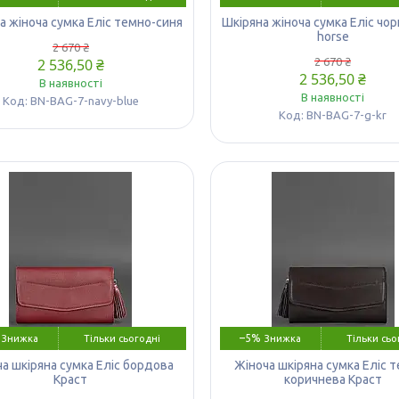
а жіноча сумка Еліс темно-синя
Шкіряна жіноча сумка Еліс чор
horse
2 670 ₴
2 536,50 ₴
2 670 ₴
2 536,50 ₴
В наявності
В наявності
BN-BAG-7-navy-blue
BN-BAG-7-g-kr
–5%
Тільки сьогодні
Тільки сьо
а шкіряна сумка Еліс бордова
Жіноча шкіряна сумка Еліс 
Краст
коричнева Краст