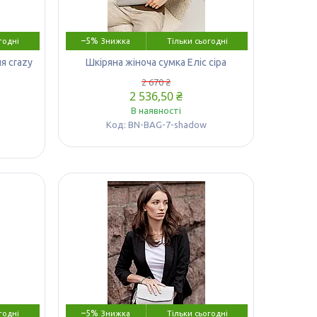
–5%
годні
Тільки сьогодні
я crazy
Шкіряна жіноча сумка Еліс сіра
2 670 ₴
2 536,50 ₴
В наявності
BN-BAG-7-shadow
–5%
годні
Тільки сьогодні