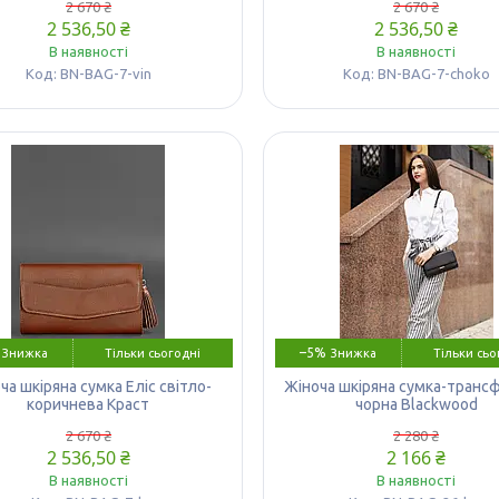
2 670 ₴
2 670 ₴
2 536,50 ₴
2 536,50 ₴
В наявності
В наявності
BN-BAG-7-vin
BN-BAG-7-choko
–5%
Тільки сьогодні
Тільки сьо
ча шкіряна сумка Еліс світло-
Жіноча шкіряна сумка-тран
коричнева Краст
чорна Blackwood
2 670 ₴
2 280 ₴
2 536,50 ₴
2 166 ₴
В наявності
В наявності