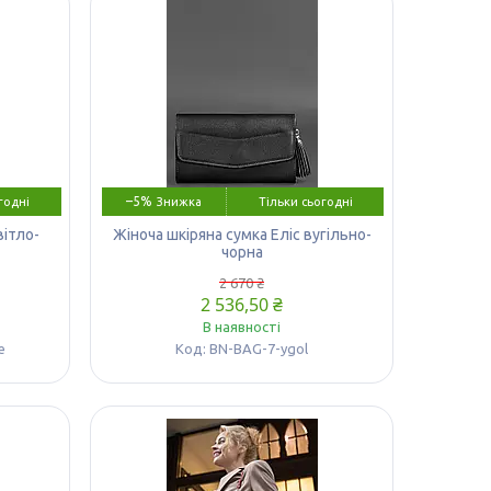
–5%
годні
Тільки сьогодні
вітло-
Жіноча шкіряна сумка Еліс вугільно-
чорна
2 670 ₴
2 536,50 ₴
В наявності
e
BN-BAG-7-ygol