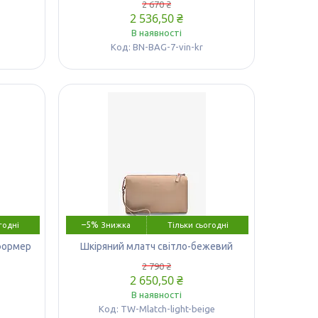
2 670 ₴
2 536,50 ₴
В наявності
BN-BAG-7-vin-kr
–5%
годні
Тільки сьогодні
сформер
Шкіряний млатч світло-бежевий
2 790 ₴
2 650,50 ₴
В наявності
TW-Mlatch-light-beige