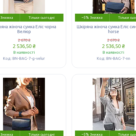
–5%
Тільки сьогодні
Тільки сьо
ряна жіноча сумка Еліс чорна
Шкіряна жіноча сумка Еліс син
Велюр
horse
2 670 ₴
2 670 ₴
2 536,50 ₴
2 536,50 ₴
В наявності
В наявності
BN-BAG-7-g-velur
BN-BAG-7-nn
–5%
Тільки сьогодні
Тільки сьо