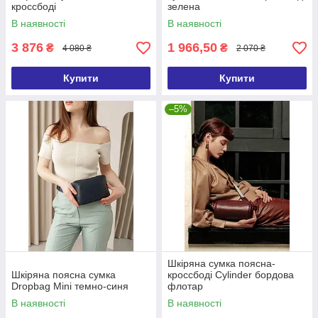
кроссбоді
зелена
В наявності
В наявності
3 876
1 966,50
₴
₴
4 080 ₴
2 070 ₴
Купити
Купити
–5%
Шкіряна сумка поясна-
Шкіряна поясна сумка
кроссбоді Cylinder бордова
Dropbag Mini темно-синя
флотар
В наявності
В наявності