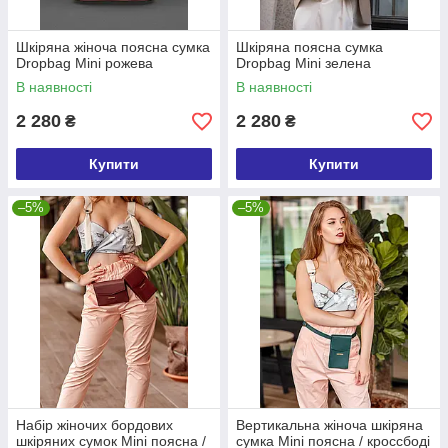
Шкіряна жіноча поясна сумка
Шкіряна поясна сумка
Dropbag Mini рожева
Dropbag Mini зелена
В наявності
В наявності
2 280
2 280
₴
₴
Купити
Купити
–5%
–5%
Набір жіночих бордових
Вертикальна жіноча шкіряна
шкіряних сумок Mini поясна /
сумка Mini поясна / кроссбоді