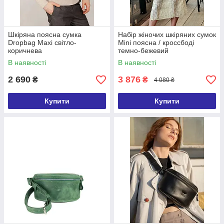
Шкіряна поясна сумка
Набір жіночих шкіряних сумок
Dropbag Maxi світло-
Mini поясна / кроссбоді
коричнева
темно-бежевий
В наявності
В наявності
2 690
3 876
₴
₴
4 080 ₴
Купити
Купити