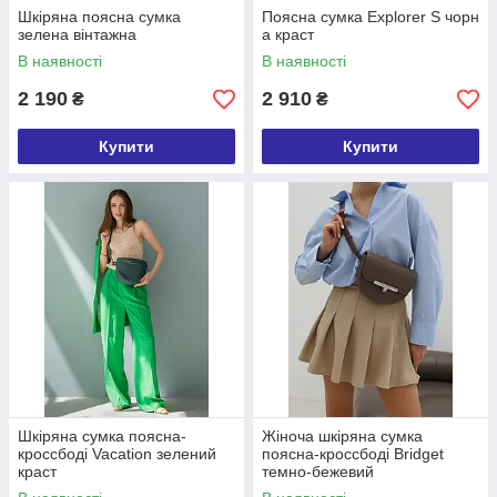
Шкіряна поясна сумка
Поясна сумка Explorer S чорн
зелена вінтажна
а краст
В наявності
В наявності
2 190
2 910
₴
₴
Купити
Купити
Шкіряна сумка поясна-
Жіноча шкіряна сумка
кроссбоді Vacation зелений
поясна-кроссбоді Bridget
краст
темно-бежевий