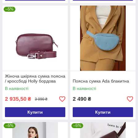
–5%
Жіноча шкіряна сумка поясна
/ кроссбоді Holly бордова
Поясна сумка Ada блакитна
В наявності
В наявності
2 935,50
2 490
₴
₴
3 090 ₴
Купити
Купити
–5%
–5%