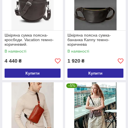
Шкіряна сумка поясна-
Шкіряна поясна сумка-
кросбоди. Vacation темно-
бананка Kanny темно-
коричневий.
коричнева
В наявності
В наявності
4 440
1 920
₴
₴
Купити
Купити
–5%