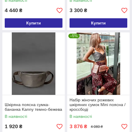
В наявності
В наявності
4 440
3 300
₴
₴
Купити
Купити
–5%
Набір жіночих рожевих
Шкіряна поясна сумка-
шкіряних сумок Mini поясна /
бананка Kanny темно-бежева
кроссбоді
В наявності
В наявності
1 920
3 876
₴
₴
4 080 ₴